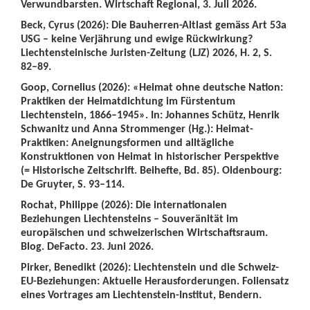
Verwundbarsten. Wirtschaft Regional, 3. Juli 2026.
Beck, Cyrus (2026): Die Bauherren-Altlast gemäss Art 53a
USG – keine Verjährung und ewige Rückwirkung?
Liechtensteinische Juristen-Zeitung (LJZ) 2026, H. 2, S.
82–89.
Goop, Cornelius (2026): «Heimat ohne deutsche Nation:
Praktiken der Heimatdichtung im Fürstentum
Liechtenstein, 1866–1945». In: Johannes Schütz, Henrik
Schwanitz und Anna Strommenger (Hg.): Heimat-
Praktiken: Aneignungsformen und alltägliche
Konstruktionen von Heimat in historischer Perspektive
(= Historische Zeitschrift. Beihefte, Bd. 85). Oldenbourg:
De Gruyter, S. 93–114.
Rochat, Philippe (2026): Die internationalen
Beziehungen Liechtensteins – Souveränität im
europäischen und schweizerischen Wirtschaftsraum.
Blog. DeFacto. 23. Juni 2026.
Pirker, Benedikt (2026): Liechtenstein und die Schweiz-
EU-Beziehungen: Aktuelle Herausforderungen. Foliensatz
eines Vortrages am Liechtenstein-Institut, Bendern.