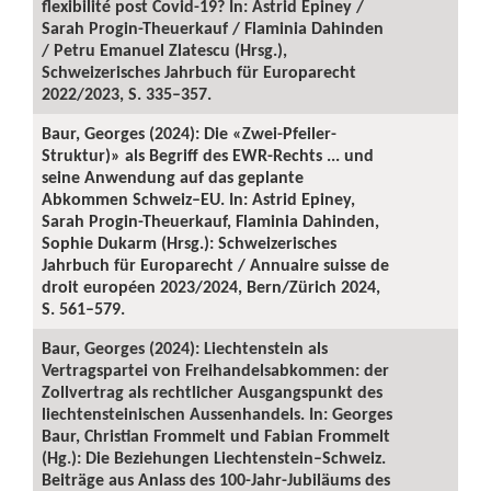
flexibilité post Covid-19? In: Astrid Epiney /
Sarah Progin-Theuerkauf / Flaminia Dahinden
/ Petru Emanuel Zlatescu (Hrsg.),
Schweizerisches Jahrbuch für Europarecht
2022/2023, S. 335–357.
Baur, Georges (2024): Die «Zwei-Pfeiler-
Struktur)» als Begriff des EWR-Rechts ... und
seine Anwendung auf das geplante
Abkommen Schweiz–EU. In: Astrid Epiney,
Sarah Progin-Theuerkauf, Flaminia Dahinden,
Sophie Dukarm (Hrsg.): Schweizerisches
Jahrbuch für Europarecht / Annuaire suisse de
droit européen 2023/2024, Bern/Zürich 2024,
S. 561–579.
Baur, Georges (2024): Liechtenstein als
Vertragspartei von Freihandelsabkommen: der
Zollvertrag als rechtlicher Ausgangspunkt des
liechtensteinischen Aussenhandels. In: Georges
Baur, Christian Frommelt und Fabian Frommelt
(Hg.): Die Beziehungen Liechtenstein–Schweiz.
Beiträge aus Anlass des 100-Jahr-Jubiläums des