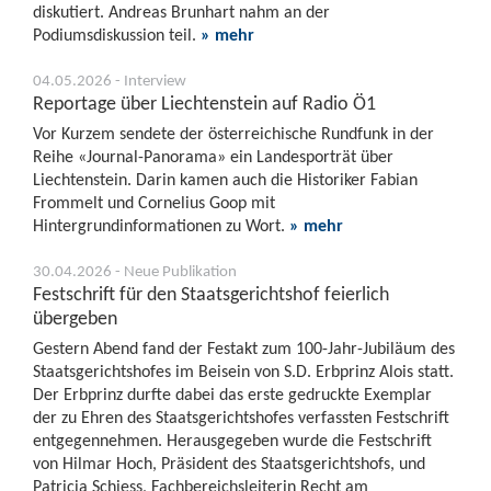
diskutiert. Andreas Brunhart nahm an der
Podiumsdiskussion teil.
» mehr
04.05.2026 - Interview
Reportage über Liechtenstein auf Radio Ö1
Vor Kurzem sendete der österreichische Rundfunk in der
Reihe «Journal-Panorama» ein Landesporträt über
Liechtenstein. Darin kamen auch die Historiker Fabian
Frommelt und Cornelius Goop mit
Hintergrundinformationen zu Wort.
» mehr
30.04.2026 - Neue Publikation
Festschrift für den Staatsgerichtshof feierlich
übergeben
Gestern Abend fand der Festakt zum 100-Jahr-Jubiläum des
Staatsgerichtshofes im Beisein von S.D. Erbprinz Alois statt.
Der Erbprinz durfte dabei das erste gedruckte Exemplar
der zu Ehren des Staatsgerichtshofes verfassten Festschrift
entgegennehmen. Herausgegeben wurde die Festschrift
von Hilmar Hoch, Präsident des Staatsgerichtshofs, und
Patricia Schiess, Fachbereichsleiterin Recht am