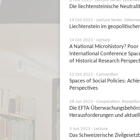
Die liechtensteinische Neutral
19 Oct 2023 - Lecture Series: Zeiten
Liechtenstein im geopolitisch
14 Oct 2023 - Lecture
A National Microhistory? Poor R
International Conference Space
of Historical Research Perspect
12 Oct 2023 - Convention
Spaces of Social Policies: Ach
Perspectives
28 Jun 2023 - Cooperation: Rezeption
Die EFTA-Überwachungsbehörde
Herausforderungen und aktuell
5 Jun 2023 - Lecture
Das Schweizerische Zivilgesetz