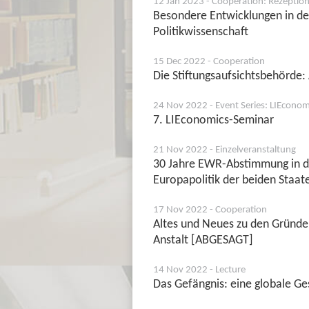
12 Jan 2023 - Cooperation: Rezeption
Besondere Entwicklungen in der
Politikwissenschaft
15 Dec 2022 - Cooperation
Die Stiftungsaufsichtsbehörde:
24 Nov 2022 - Event Series: LIEconom
7. LIEconomics-Seminar
21 Nov 2022 - Einzelveranstaltung
30 Jahre EWR-Abstimmung in de
Europapolitik der beiden Staat
17 Nov 2022 - Cooperation
Altes und Neues zu den Gründer
Anstalt [ABGESAGT]
14 Nov 2022 - Lecture
Das Gefängnis: eine globale Ge