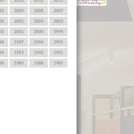
14
2013
2012
2011
10
2009
2008
2007
06
2005
2004
2003
02
2001
2000
1999
98
1997
1996
1995
94
1993
1992
1991
90
1989
1988
1987